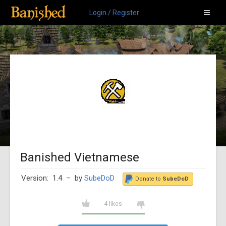
Login / Register
Banished Vietnamese
Version: 1.4
– by
SubeDoD
Donate to
SubeDoD
4 likes