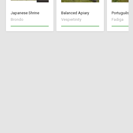
Japanese Shrine
Balanced Apiary
Português Br
Brondo
Vespertinity
Fadiga