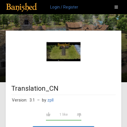
Login / Register
Translation_CN
Version: 3.1
– by
zpll
1 like