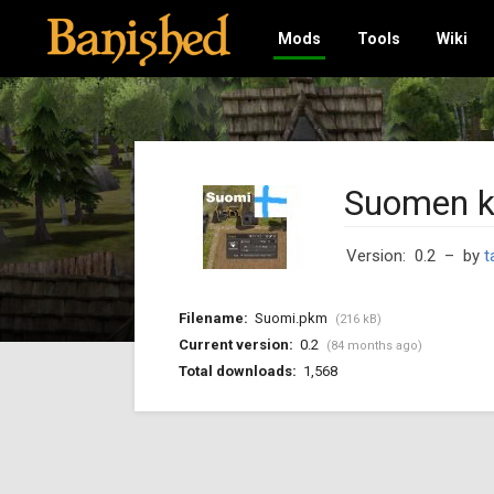
Mods
Tools
Wiki
Suomen ki
Version: 0.2
– by
t
Filename:
Suomi.pkm
(216 kB)
Current version:
0.2
(84 months ago)
Total downloads:
1,568