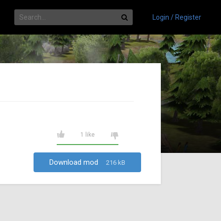
Login / Register
1 like
Download mod
216 kB