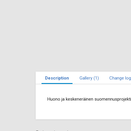
Description
Gallery (1)
Change log
Huono ja keskeneräinen suomennusprojekti.