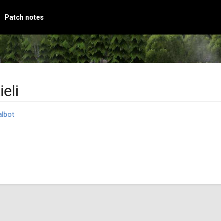
Patch notes
eli
albot