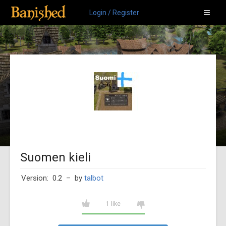
Login / Register
Suomen kieli
Version: 0.2
– by
talbot
1 like