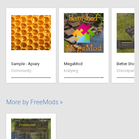
Sample - Apiary
MegaMod
Better Stock
Community
kralyerg
Discrepancy
More by FreeMods »