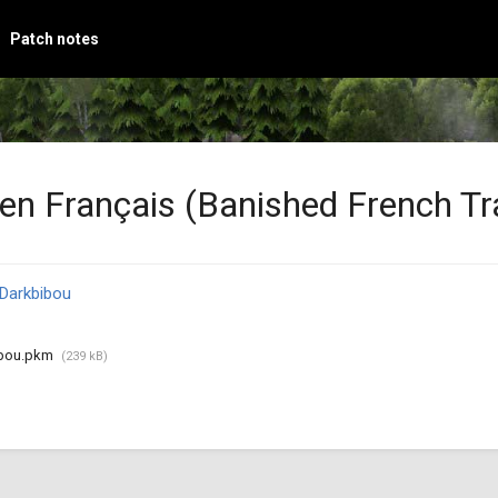
Patch notes
en Français (Banished French Tra
Darkbibou
ibou.pkm
(239 kB)