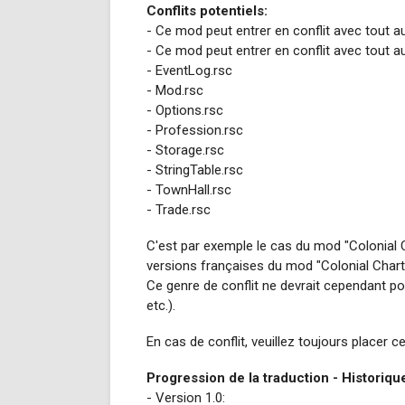
Conflits potentiels:
- Ce mod peut entrer en conflit avec tout aut
- Ce mod peut entrer en conflit avec tout a
- EventLog.rsc
- Mod.rsc
- Options.rsc
- Profession.rsc
- Storage.rsc
- StringTable.rsc
- TownHall.rsc
- Trade.rsc
C'est par exemple le cas du mod "Colonial Cha
versions françaises du mod "Colonial Charte
Ce genre de conflit ne devrait cependant pos
etc.).
En cas de conflit, veuillez toujours placer 
Progression de la traduction - Historiq
- Version 1.0: