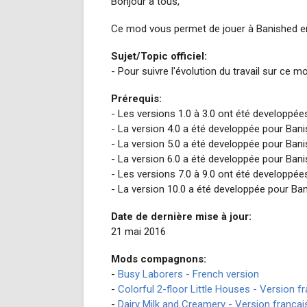
Bonjour à tous,
Ce mod vous permet de jouer à Banished en
Sujet/Topic officiel:
- Pour suivre l'évolution du travail sur ce m
Prérequis:
- Les versions 1.0 à 3.0 ont été developpé
- La version 4.0 a été developpée pour Ban
- La version 5.0 a été developpée pour Ban
- La version 6.0 a été developpée pour Ban
- Les versions 7.0 à 9.0 ont été developpé
- La version 10.0 a été developpée pour Ba
Date de dernière mise à jour:
21 mai 2016
Mods compagnons:
-
Busy Laborers - French version
-
Colorful 2-floor Little Houses - Version f
-
Dairy Milk and Creamery - Version françai