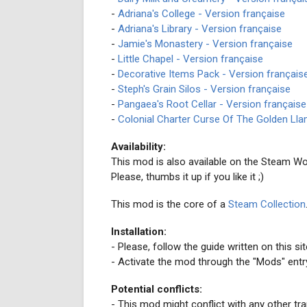
-
Adriana's College - Version française
-
Adriana's Library - Version française
-
Jamie's Monastery - Version française
-
Little Chapel - Version française
-
Decorative Items Pack - Version français
-
Steph's Grain Silos - Version française
-
Pangaea's Root Cellar - Version française
-
Colonial Charter Curse Of The Golden Lla
Availability:
This mod is also available on the Steam W
Please, thumbs it up if you like it ;)
This mod is the core of a
Steam Collection
Installation:
- Please, follow the guide written on this sit
- Activate the mod through the "Mods" ent
Potential conflicts:
- This mod might conflict with any other tra