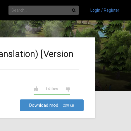
Login / Register
nslation) [Version
14 likes
Download mod
239 kB