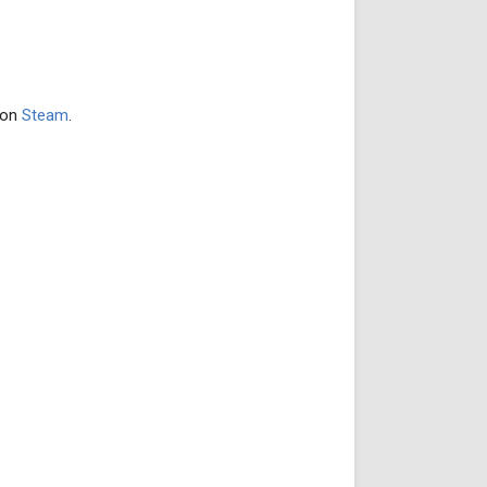
s on
Steam
.