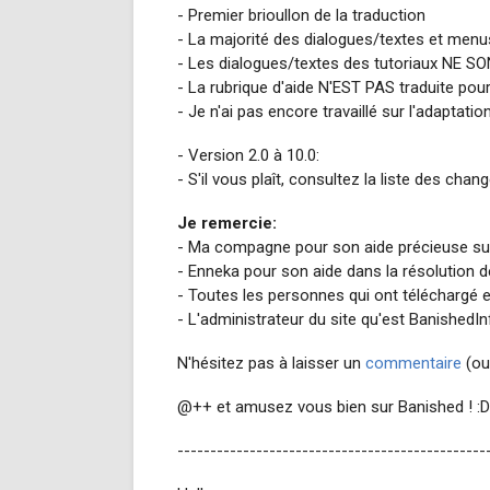
- Premier brioullon de la traduction
- La majorité des dialogues/textes et menus
- Les dialogues/textes des tutoriaux NE S
- La rubrique d'aide N'EST PAS traduite po
- Je n'ai pas encore travaillé sur l'adaptati
- Version 2.0 à 10.0:
- S'il vous plaît, consultez la liste des ch
Je remercie:
- Ma compagne pour son aide précieuse sur 
- Enneka pour son aide dans la résolution 
- Toutes les personnes qui ont téléchargé 
- L'administrateur du site qu'est BanishedIn
N'hésitez pas à laisser un
commentaire
(ou 
@++ et amusez vous bien sur Banished ! :D
-----------------------------------------------