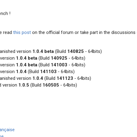
ench !
se read
this post
on the official forum or take part in the discussion
Banished version
1.0.4 beta
(Build
140825
- 64bits)
 version
1.0.4 beta
(Build
140925
- 64bits)
 version
1.0.4 beta
(Build
141003
- 64bits)
 version
1.0.4
(Build
141103
- 64bits)
Banished version
1.0.4
(Build
141123
- 64bits)
d version
1.0.5
(Build
160505
- 64bits)
rançaise
se