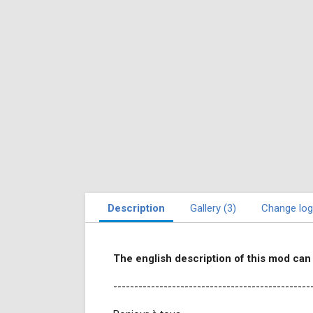
Description
Gallery (3)
Change log
The english description of this mod can
-----------------------------------------------