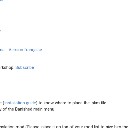
e
ma - Version française
orkshop:
Subscribe
.
e (
Installation guide
) to know where to place the .pkm file
ry of the Banished main menu
nslation mod (Please, place it on top of your mod list to give him the 