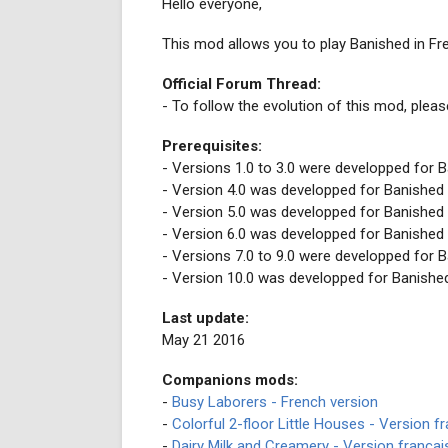
Hello everyone,
This mod allows you to play Banished in Fr
Official Forum Thread:
- To follow the evolution of this mod, plea
Prerequisites:
- Versions 1.0 to 3.0 were developped for 
- Version 4.0 was developped for Banished
- Version 5.0 was developped for Banished
- Version 6.0 was developped for Banished
- Versions 7.0 to 9.0 were developped for 
- Version 10.0 was developped for Banishe
Last update:
May 21 2016
Companions mods:
-
Busy Laborers - French version
-
Colorful 2-floor Little Houses - Version f
-
Dairy Milk and Creamery - Version françai