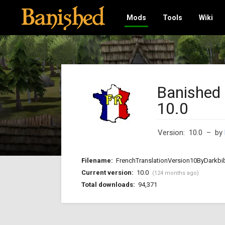
Mods
Tools
Wiki
Banished 
10.0
Version: 10.0
– by
Filename:
FrenchTranslationVersion10ByDarkb
Current version:
10.0
(124 months ago)
Total downloads:
94,371